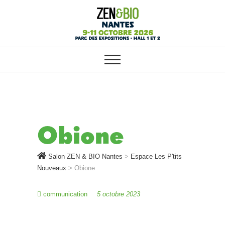
SALON ZEN & BIO NANTES :
Salon ZEN & BIO
VOTRE SALON BIO, BIEN-ÊTRE
ET HABITAT SAIN
Nantes
Obione
Salon ZEN & BIO Nantes
>
Espace Les P'tits
Nouveaux
>
Obione
communication
5 octobre 2023