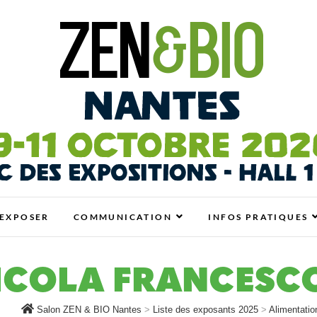
antes
N BIO, BIEN-ÊTRE ET HABITAT SAIN
EXPOSER
COMMUNICATION
INFOS PRATIQUES
ICOLA FRANCESC
Salon ZEN & BIO Nantes
>
Liste des exposants 2025
>
Alimentatio