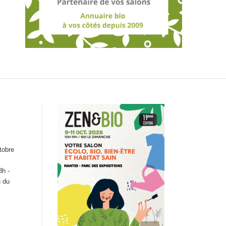
tobre
8h -
n du