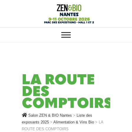
SALON ZEN & BIO NANTES :
Salon ZEN & BIO
VOTRE SALON BIO, BIEN-ÊTRE
ET HABITAT SAIN
Nantes
LA ROUTE
DES
COMPTOIRS
Salon ZEN & BIO Nantes
>
Liste des
exposants 2025
>
Alimentation & Vins Bio
>
LA
ROUTE DES COMPTOIRS