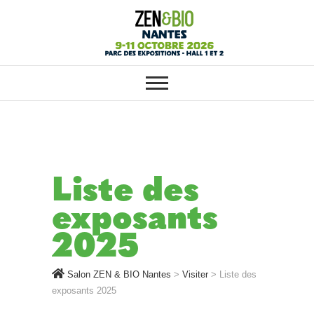
SALON ZEN & BIO NANTES :
Salon ZEN & BIO
VOTRE SALON BIO, BIEN-ÊTRE
ET HABITAT SAIN
Nantes
Liste des
exposants
2025
Salon ZEN & BIO Nantes
>
Visiter
>
Liste des
exposants 2025