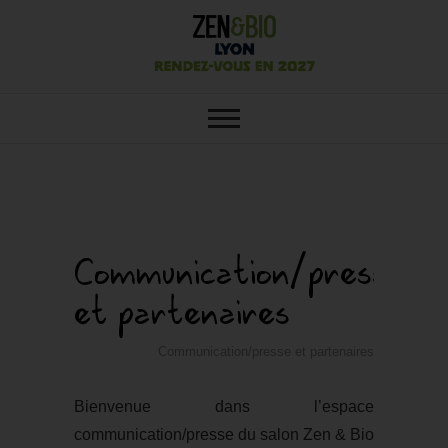
SALON ZEN&BIO LYON : VOTRE
Salon Zen&Bio
SALON ÉCOLO, BIO, BIEN-ÊTRE
ET HABITAT SAIN
Lyon
Communication/presse
et partenaires
Communication/presse et partenaires
Bienvenue dans l’espace
communication/presse du salon Zen & Bio