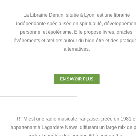
La Librairie Derain, située à Lyon, est une librairie
indépendante spécialisée en spiritualité, développemen
personnel et ésotérisme. Elle propose livres, oracles,
événements et ateliers autour du bien-être et des pratiqu
alternatives.
EN SAVOIR PLUS
RFM est une radio musicale française, créée en 1981 e
appartenant à Lagardère News, diffusant un large mix de 
rock et variétés des années 80 à aujourd’hui.