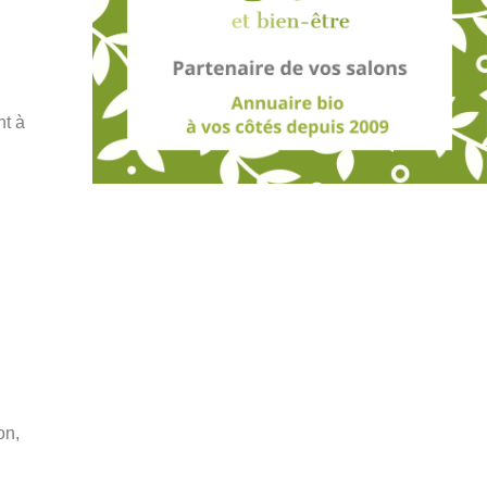
nt à
on,