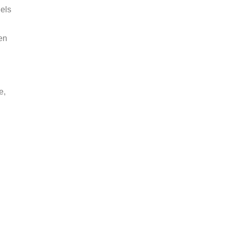
els
en
e,