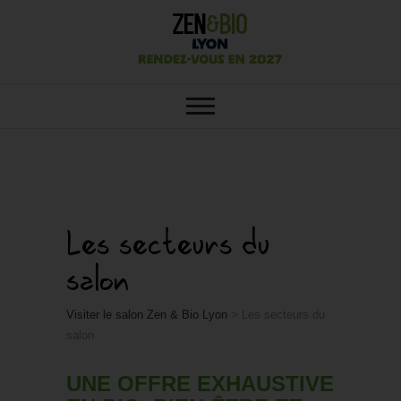
SALON ZEN&BIO LYON : VOTRE
Salon Zen&Bio
SALON ÉCOLO, BIO, BIEN-ÊTRE
ET HABITAT SAIN
Lyon
Les secteurs du
salon
Visiter le salon Zen & Bio Lyon
>
Les secteurs du
salon
UNE OFFRE EXHAUSTIVE