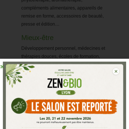
compléments alimentaires, appareils de
remise en forme, accessoires de beauté,
presse et édition…
Mieux-être
Développement personnel, médecines et
thérapies douces, écoles de formation,
massages, pratiques corporelles…
VISITER LE SALON ZEN & BIO
LYON
Présentation du salon
Les secteurs du salon
Charte de sélection des salons Zen & Bio