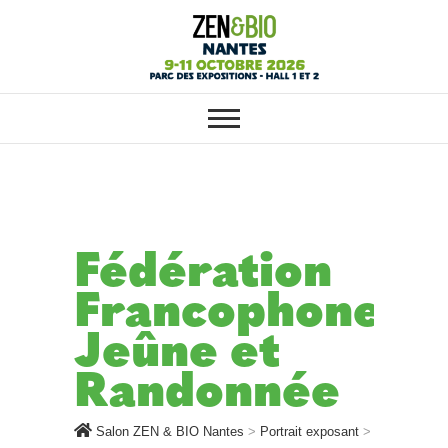
SALON ZEN & BIO NANTES :
Salon ZEN & BIO
VOTRE SALON BIO, BIEN-ÊTRE
ET HABITAT SAIN
Nantes
Fédération
Francophone
Jeûne et
Randonnée
Salon ZEN & BIO Nantes
>
Portrait exposant
>