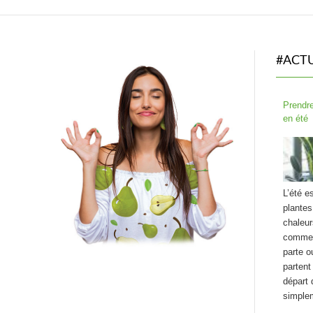
#ACT
Prendre
en été
L’été e
plantes 
chaleur
comment
parte o
partent
départ 
simple