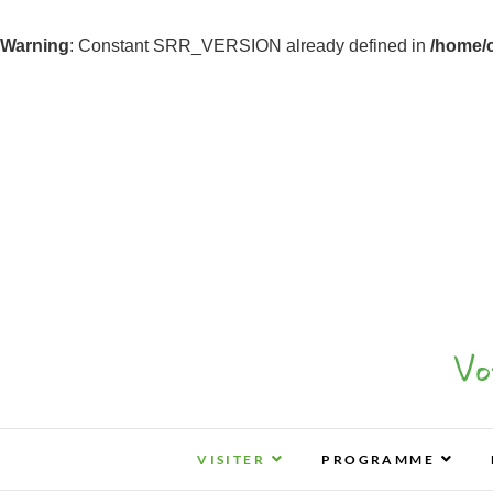
Warning
: Constant SRR_VERSION already defined in
/home/
Z&B Tours
ZEN & BIO : VOS SALONS BIO, BIEN-ÊTR
VISITER
PROGRAMME