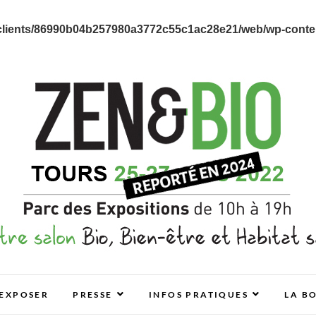
clients/86990b04b257980a3772c55c1ac28e21/web/wp-content
E ET HABITAT SAIN
EXPOSER
PRESSE
INFOS PRATIQUES
LA B