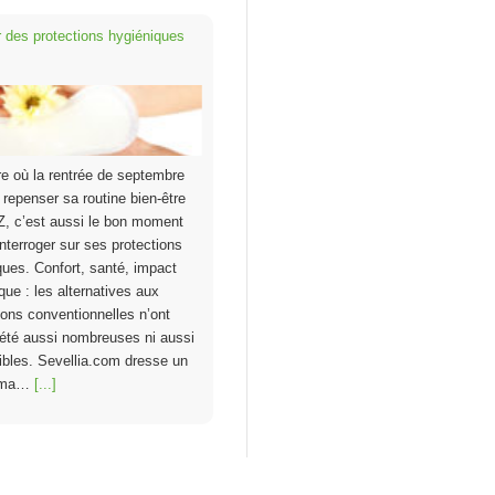
 des protections hygiéniques
re où la rentrée de septembre
à repenser sa routine bien-être
Z, c’est aussi le bon moment
interroger sur ses protections
ques. Confort, santé, impact
que : les alternatives aux
ions conventionnelles n’ont
été aussi nombreuses ni aussi
bles. Sevellia.com dresse un
ama…
[...]
ses saines : La « bonbon »
on !