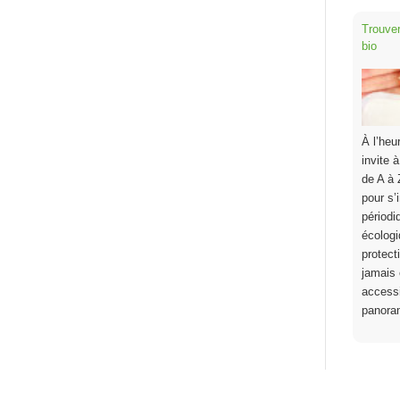
Trouver
bio
À l’heu
invite 
de A à 
pour s’
périodi
écologi
protect
jamais 
accessi
panor
Friandi
révoluti