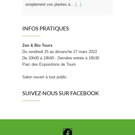
simplement vos plantes à…
[...]
Trouver des protections hygiéniques bio
INFOS PRATIQUES
Zen & Bio Tours
Du vendredi 25 au dimanche 27 mars 2022
À l’heure où la rentrée de septembre invite à
De 10h00 à 19h00 - Dernière entrée à 18h30
repenser sa routine bien-être de A à Z, c’est
Parc des Expositions de Tours
aussi le bon moment pour s’interroger sur ses
protections périodiques. Confort, santé, impact
Salon ouvert à tout public
écologique : les alternatives aux protections
conventionnelles n’ont jamais été aussi
nombreuses ni aussi accessibles. Sevellia.com
SUIVEZ-NOUS SUR FACEBOOK
dresse un panorama…
[...]
Friandises saines : La « bonbon » révolution !