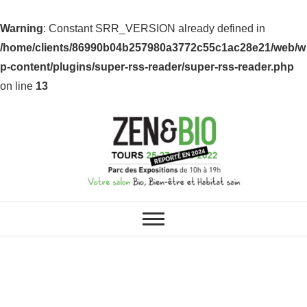
Warning
: Constant SRR_VERSION already defined in
/home/clients/86990b04b257980a3772c55c1ac28e21/web/w
p-content/plugins/super-rss-reader/super-rss-reader.php
on line
13
ZEN & BIO : VOS SALONS BIO,
Z&B Tours
BIEN-ÊTRE ET HABITAT SAIN