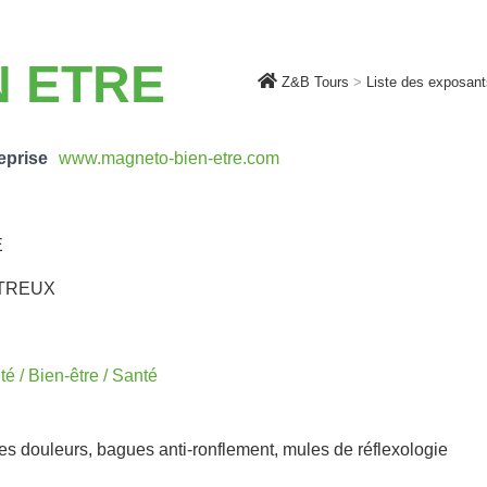
N ETRE
Z&B Tours
>
Liste des exposan
eprise
www.magneto-bien-etre.com
E
TREUX
é / Bien-être / Santé
es douleurs, bagues anti-ronflement, mules de réflexologie