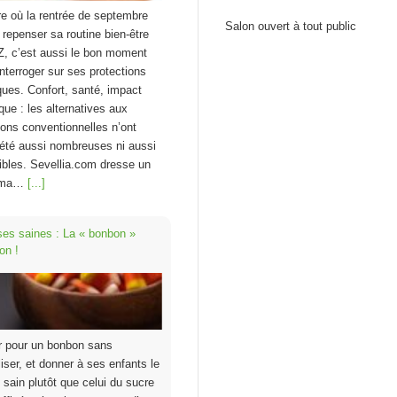
re où la rentrée de septembre
Salon ouvert à tout public
à repenser sa routine bien-être
Z, c’est aussi le bon moment
interroger sur ses protections
ques. Confort, santé, impact
que : les alternatives aux
ions conventionnelles n’ont
été aussi nombreuses ni aussi
bles. Sevellia.com dresse un
ama…
[...]
ses saines : La « bonbon »
on !
r pour un bonbon sans
liser, et donner à ses enfants le
 sain plutôt que celui du sucre