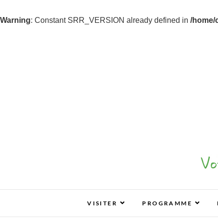
Warning
: Constant SRR_VERSION already defined in
/home/
Z&B Tours
ZEN & BIO : VOS SALONS BIO, BIEN-ÊTR
VISITER
PROGRAMME