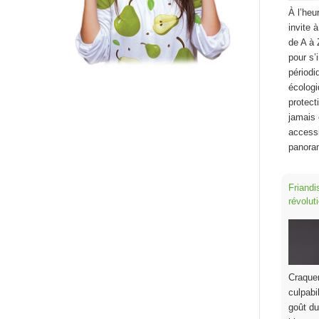
À l’heu
invite 
de A à 
pour s’
périodi
écologi
protect
jamais 
accessi
panor
Friandi
révoluti
Craque
culpabi
goût du