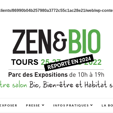
clients/86990b04b257980a3772c55c1ac28e21/web/wp-content
E ET HABITAT SAIN
EXPOSER
PRESSE
INFOS PRATIQUES
LA B