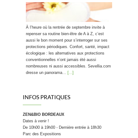
À l’heure où la rentrée de septembre invite à
repenser sa routine bien-être de A à Z, c’est
aussi le bon moment pour s’interroger sur ses
protections périodiques. Confort, santé, impact
écologique : les alternatives aux protections
conventionnelles n’ont jamais été aussi
nombreuses ni aussi accessibles. Sevellia.com
dresse un panorama…
[...]
Friandises saines : La « bonbon » révolution !
INFOS PRATIQUES
ZEN&BIO BORDEAUX
Dates à venir !
Craquer pour un bonbon sans culpabiliser, et
De 10h00 à 19h00 - Dernière entrée à 18h30
donner à ses enfants le goût du sain plutôt que
Parc des Expositions
celui du sucre blanc raffiné : c’est la promesse