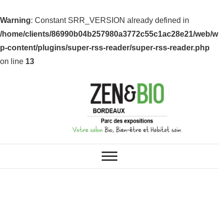
Warning
: Constant SRR_VERSION already defined in
/home/clients/86990b04b257980a3772c55c1ac28e21/web/w
p-content/plugins/super-rss-reader/super-rss-reader.php
on line
13
ZEN & BIO : VOS SALONS BIO,
Z&B Bordeaux
BIEN-ÊTRE ET HABITAT SAIN