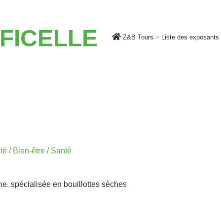
 FICELLE
Z&B Tours
>
Liste des exposants
é / Bien-être / Santé
ne, spécialisée en bouillottes sèches