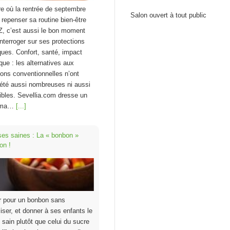
re où la rentrée de septembre
Salon ouvert à tout public
à repenser sa routine bien-être
Z, c’est aussi le bon moment
interroger sur ses protections
ques. Confort, santé, impact
que : les alternatives aux
ions conventionnelles n’ont
été aussi nombreuses ni aussi
bles. Sevellia.com dresse un
ama…
[...]
ses saines : La « bonbon »
on !
r pour un bonbon sans
liser, et donner à ses enfants le
 sain plutôt que celui du sucre