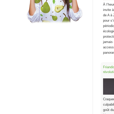
À l’heu
invite 
de A à 
pour s’
périodi
écologi
protect
jamais 
accessi
panor
Friandi
révoluti
Craque
culpabi
goût du