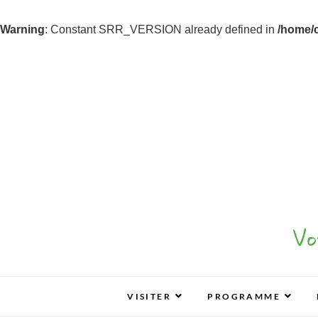
Warning
: Constant SRR_VERSION already defined in
/home/
Z&B Tours
ZEN & BIO : VOS SALONS BIO, BIEN-ÊTR
VISITER
PROGRAMME