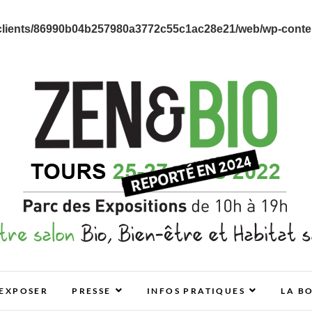
clients/86990b04b257980a3772c55c1ac28e21/web/wp-content
E ET HABITAT SAIN
EXPOSER
PRESSE
INFOS PRATIQUES
LA B