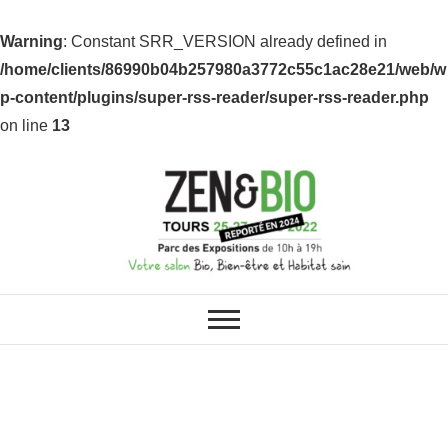
Warning
: Constant SRR_VERSION already defined in
/home/clients/86990b04b257980a3772c55c1ac28e21/web/w
p-content/plugins/super-rss-reader/super-rss-reader.php
on line
13
ZEN & BIO : VOS SALONS BIO,
Z&B Tours
BIEN-ÊTRE ET HABITAT SAIN