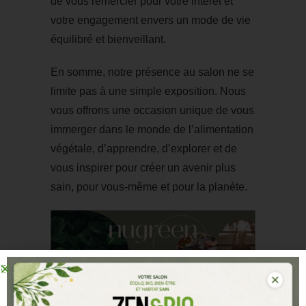
de vous remercier pour votre intérêt et
votre engagement envers un mode de vie
équilibré et bienveillant.
En somme, notre présence au salon ne se
limite pas à une simple exposition. Nous
vous offrons une occasion unique de vous
immerger dans le monde de l’alimentation
végétale, d’apprendre, d’explorer et de
vous inspirer pour créer un avenir plus
sain, pour vous-même et pour la planète.