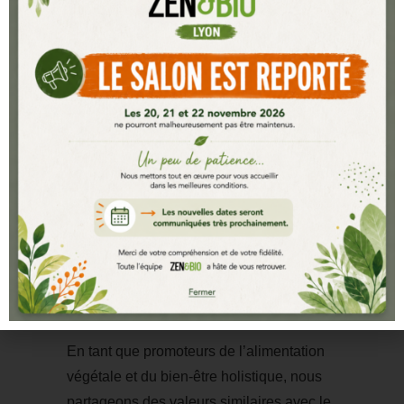
Parlez-nous de votre
relation avec le salon
Notre décision de participer au salon
Zen&Bio découle d’une parfaite harmonie
entre notre vision et les valeurs de cet
événement emblématique. Le salon
Zen&Bio est reconnu pour être un lieu de
rencontre incontournable pour les
personnes en quête de bien-être, de
développement personnel et d’un mode
de vie conscient.
En tant que promoteurs de l’alimentation
végétale et du bien-être holistique, nous
partageons des valeurs similaires avec le