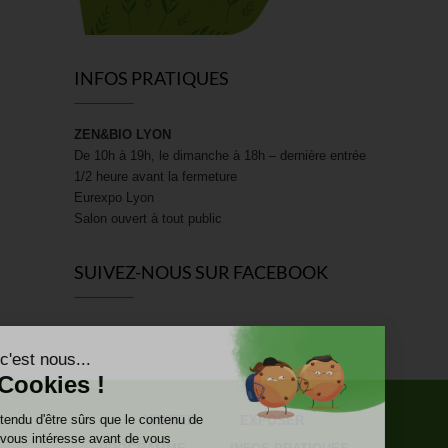
INFOS PRATIQUES
ZEN&BIO LYON
De 10h à 19h, le dimanche à 18h – dernière entrée
1/2 heure avant la fermeture
Eurexpo Lyon
Salon ouvert à tout public
SUIVEZ-NOUS SUR FACEBOOK
VISITER
EXPOSER