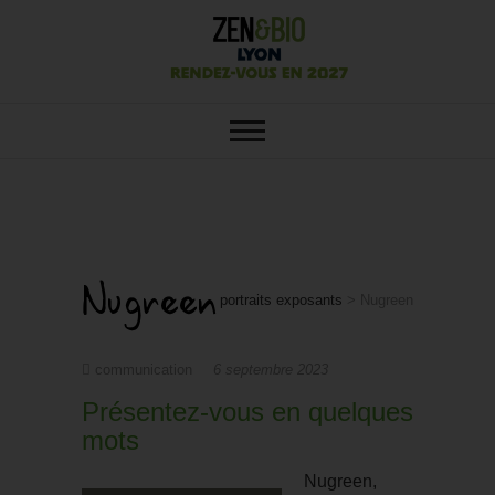
SALON ZEN&BIO LYON : VOTRE
Salon Zen&Bio
SALON ÉCOLO, BIO, BIEN-ÊTRE
ET HABITAT SAIN
Lyon
Nugreen
portraits exposants
>
Nugreen
communication
6 septembre 2023
Présentez-vous en quelques
mots
Nugreen,