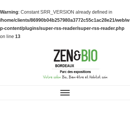
Warning
: Constant SRR_VERSION already defined in
/home/clients/86990b04b257980a3772c55c1ac28e21/web/w
p-content/plugins/super-rss-reader/super-rss-reader.php
on line
13
ZEN & BIO : VOS SALONS BIO,
Z&B Bordeaux
BIEN-ÊTRE ET HABITAT SAIN