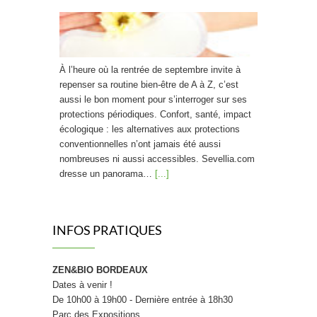
À l’heure où la rentrée de septembre invite à
repenser sa routine bien-être de A à Z, c’est
aussi le bon moment pour s’interroger sur ses
protections périodiques. Confort, santé, impact
écologique : les alternatives aux protections
conventionnelles n’ont jamais été aussi
nombreuses ni aussi accessibles. Sevellia.com
dresse un panorama…
[...]
Friandises saines : La « bonbon » révolution !
INFOS PRATIQUES
ZEN&BIO BORDEAUX
Dates à venir !
Craquer pour un bonbon sans culpabiliser, et
De 10h00 à 19h00 - Dernière entrée à 18h30
donner à ses enfants le goût du sain plutôt que
Parc des Expositions